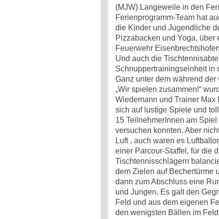
(MJW) Langeweile in den Feri
Ferienprogramm-Team hat auch
die Kinder und Jugendliche 
Pizzabacken und Yoga, über e
Feuerwehr Eisenbrechtshofen bi
Und auch die Tischtennisabte
Schnuppertrainingseinheit in 
Ganz unter dem während der
„Wir spielen zusammen!“ wurd
Wiedemann und Trainer Max Me
sich auf lustige Spiele und to
15 TeilnehmerInnen am Spiel 
versuchen konnten. Aber nicht
Luft , auch waren es Luftballo
einer Parcour-Staffel, für die
Tischtennisschlägern balanci
dem Zielen auf Bechertürme u
dann zum Abschluss eine Run
und Jungen. Es galt den Gegn
Feld und aus dem eigenen Fel
den wenigsten Bällen im Feld