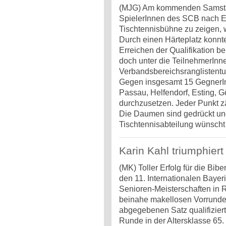
(MJG) Am kommenden Samstag 
SpielerInnen des SCB nach E
Tischtennisbühne zu zeigen, w
Durch einen Härteplatz konnte 
Erreichen der Qualifikation b
doch unter die TeilnehmerIn
Verbandsbereichsranglistentu
Gegen insgesamt 15 GegnerI
Passau, Helfendorf, Esting, G
durchzusetzen. Jeder Punkt zä
Die Daumen sind gedrückt un
Tischtennisabteilung wünscht D
Karin Kahl triumphiert
(MK) Toller Erfolg für die Bib
den 11. Internationalen Bayer
Senioren-Meisterschaften in 
beinahe makellosen Vorrunde
abgegebenen Satz qualifizierte
Runde in der Altersklasse 65. 