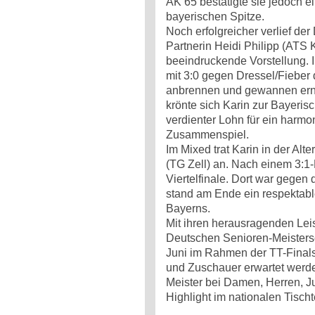
AK 65 bestätigte sie jedoch ei
bayerischen Spitze.
Noch erfolgreicher verlief d
Partnerin Heidi Philipp (ATS 
beeindruckende Vorstellung. I
mit 3:0 gegen Dressel/Fieber 
anbrennen und gewannen erneut
krönte sich Karin zur Bayeris
verdienter Lohn für ein harmo
Zusammenspiel.
Im Mixed trat Karin in der A
(TG Zell) an. Nach einem 3:1-
Viertelfinale. Dort war gegen
stand am Ende ein respektabl
Bayerns.
Mit ihren herausragenden Leis
Deutschen Senioren-Meistersch
Juni im Rahmen der TT-Finals 
und Zuschauer erwartet werde
Meister bei Damen, Herren, Ju
Highlight im nationalen Tisch