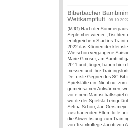
Biberbacher Bambini
Wettkampfluft
09.10.202
(MJG) Nach der Sommerpause
September wieder: „Tischtenn
erfolgreichem Start ins Train
2022 das Können der kleinsten
Wie schon vergangene Saison
Marie Gmoser, am Bambiniliga
2011 und jünger, haben hier di
messen und ihre Trainingsforts
Der erste Gegner des SC Bibe
Spielstätte ein. Nicht nur zu
gemeinsamen Aufwärmen, wur
vor einem Mannschaftsspiel 
wurde der Spielstart eingeläu
Selina Schorr, Jan Gerstmeyr 
zuschauenden Eltern tolle u
die Abwechslung zum Trainin
von Teamkollege Jacob von Apr