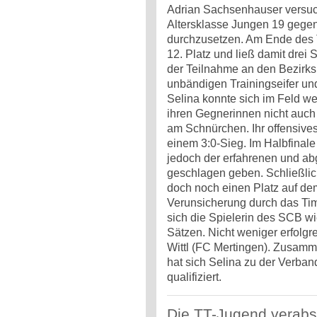
Adrian Sachsenhauser versuch
Altersklasse Jungen 19 gegen 
durchzusetzen. Am Ende des 
12. Platz und ließ damit drei S
der Teilnahme an den Bezirks
unbändigen Trainingseifer un
Selina konnte sich im Feld we
ihren Gegnerinnen nicht auch n
am Schnürchen. Ihr offensives 
einem 3:0-Sieg. Im Halbfinal
jedoch der erfahrenen und abg
geschlagen geben. Schließlich
doch noch einen Platz auf de
Verunsicherung durch das Ti
sich die Spielerin des SCB wie
Sätzen. Nicht weniger erfolgre
Wittl (FC Mertingen). Zusamme
hat sich Selina zu der Verban
qualifiziert.
Die TT-Jugend verabsc