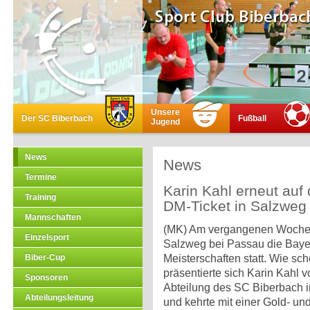
Unsere
Der SC Biberbach
Fußball
Jugend
News
News
Termine
Karin Kahl erneut auf
Training
DM-Ticket in Salzweg
Mannschaften
(MK) Am vergangenen Woche
Einzelsport
Salzweg bei Passau die Baye
Biber-Cup
Meisterschaften statt. Wie sc
präsentierte sich Karin Kahl v
Sponsoren
Abteilung des SC Biberbach 
Abteilungsleitung
und kehrte mit einer Gold- un