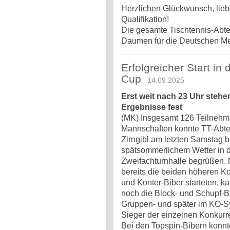
Herzlichen Glückwunsch, liebe
Qualifikation!
Die gesamte Tischtennis-Abtei
Daumen für die Deutschen Meis
Erfolgreicher Start in
Cup
14.09.2025
Erst weit nach 23 Uhr stehen
Ergebnisse fest
(MK) Insgesamt 126 Teilnehme
Mannschaften konnte TT-Abtei
Zirngibl am letzten Samstag
spätsommerlichem Wetter in 
Zweifachturnhalle begrüßen.
bereits die beiden höheren K
und Konter-Biber starteten, 
noch die Block- und Schupf-B
Gruppen- und später im KO-S
Sieger der einzelnen Konkurre
Bei den Topspin-Bibern konn