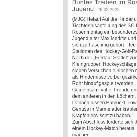
Buntes Treiben im Ro
Jugend
25.02.2023
(MJG) Helau! Auf die Kinder 
Tischtennisabteilung des SC 
Rosenmontag ein besonderes 
Jugendleiter Max Merktle und 
sich zu Fasching gehört – lec
Stationen des Hockey-Golf-Pa
Nach der „Eierlauf-Staffel“ 
Kleingruppen Hockeyschläger 
sieben Versuchen einlochen m
als Hindernisse vorbei gezirk
Rohr hinauf gespielt werden.
Gemeinsam, voller Freude und
dem anderen in den Löchern.
Danach bissen Pumuckl, Löwe,
Genuss in Marmeladenkrapfen 
Krapfen erwischt zu haben.
Zum Abschluss forderte sich 
einem Hockey-Match heraus, 
machen.