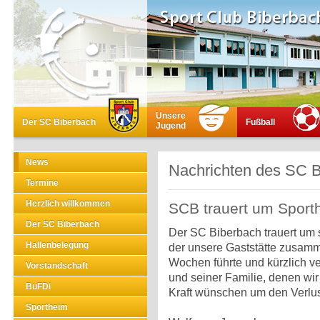
Unsere
Der SC Biberbach
Fußball
Jugend
News
Nachrichten des SC 
Termine
Herzlich willkommen
SCB trauert um Sport
Der SC Biberbach
Der SC Biberbach trauert um s
Hallenbelegung
der unsere Gaststätte zusamme
Wochen führte und kürzlich ve
Vorstandschaft
und seiner Familie, denen wi
BuFDi
Kraft wünschen um den Verlust
Sportheim