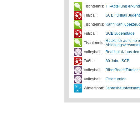
Tischtennis:
TT-Abteilung erkund
Fußball:
SCB Fußball Jugen
Tischtennis:
Karin Kahl überzeug
Fußball:
SCB Jugendtage
Rückblick auf eine e
Tischtennis:
Abteilungsversamm
Volleyball:
Beachplatz aus dem
Fußball:
80 Jahre SCB
Volleyball:
BiberBeachTurnier a
Volleyball:
Osterturnier
Wintersport:
Jahreshauptversam