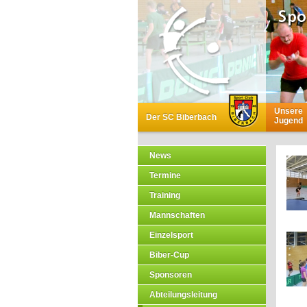
Unsere
Der SC Biberbach
Jugend
News
Termine
Training
Mannschaften
Einzelsport
Biber-Cup
Sponsoren
Abteilungsleitung