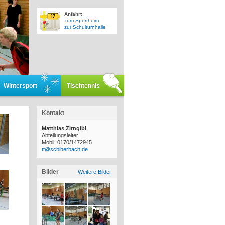
Anfahrt
zum Sportheim
zur Schulturnhalle
Wintersport
Tischtennis
Kontakt
Matthias Zirngibl
Abteilungsleiter
Mobil: 0170/1472945
tt@scbiberbach.de
Bilder
Weitere Bilder