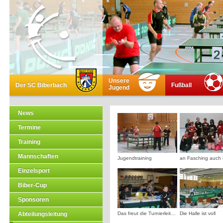
Unsere
Der SC Biberbach
Fußball
Jugend
News
Termine
Training
Mannschaften
Jugendtraining
Einzelsport
Biber-Cup
Sponsoren
Abteilungsleitung
Das freut die Turnierleitung:)
Die Halle ist voll