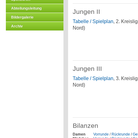
Abteilungsleitung
Jungen II
Bildergalerie
Tabelle / Spielplan
, 2. Kreisl
Archiv
Nord)
Jungen III
Tabelle / Spielplan
, 3. Kreisl
Nord)
Bilanzen
Damen
Vorrunde
/
Rückrunde
/
Ge