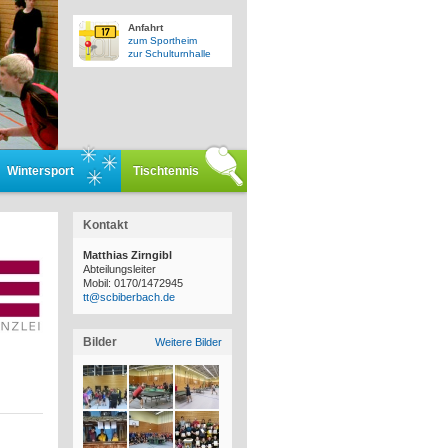
Anfahrt
zum Sportheim
zur Schulturnhalle
Wintersport
Tischtennis
Kontakt
Matthias Zirngibl
Abteilungsleiter
Mobil: 0170/1472945
tt@scbiberbach.de
Bilder
Weitere Bilder