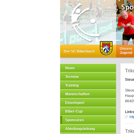
Unsere
Der SC Biberbach
Jugend
News
Trik
Termine
Steue
Training
Steue
Mannschaften
Haupt
8640
Einzelsport
Biber-Cup
Link
ht
Sponsoren
Abteilungsleitung
Trik