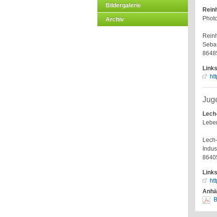
Bildergalerie
Reinh
Photo
Archiv
Rein
Sebas
8648
Link
ht
Juge
Lech
Leben
Lech
Indus
8640
Link
ht
Anhä
B