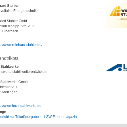
ard Stuhler
voltaik · Energietechnik
hard Stuhler GmbH
tian-Kneipp-Straße 29
5 Biberbach
s
tp://www.reinhard-stuhler.de/
ndtrikots
-Stahlwerke
swerte stabil weiterentwickeln
-Stahlwerke GmbH
triestraße 1
5 Meitingen
s
tp://www.lech-stahlwerke.de
nge
ericht zur Trikotübergabe im LSW-Firmenmagazin