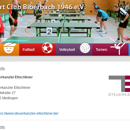
Fußball
Volleyball
Turnen
ots
rkanzlei Eltschkner
rkanzlei Eltschkner
straße 27
5 Meitingen
s
tps://www.steuerkanzlei-eltschkner.de/
ots