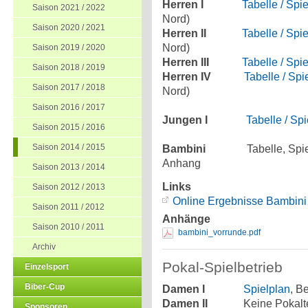
Herren I
Tabelle / Spi
Saison 2021 / 2022
Nord)
Saison 2020 / 2021
Herren II
Tabelle / Spi
Nord)
Saison 2019 / 2020
Herren III
Tabelle / Spi
Saison 2018 / 2019
Herren IV
Tabelle / Spi
Saison 2017 / 2018
Nord)
Saison 2016 / 2017
Jungen I
Tabelle / Sp
Saison 2015 / 2016
Saison 2014 / 2015
Bambini
Tabelle, Spielpla
Anhang
Saison 2013 / 2014
Links
Saison 2012 / 2013
Online Ergebnisse Bambini
Saison 2011 / 2012
Anhänge
Saison 2010 / 2011
bambini_vorrunde.pdf
Archiv
Pokal-Spielbetrieb
Einzelsport
Biber-Cup
Damen I
Spielplan
, B
Damen II
Keine Pokalteil
Sponsoren