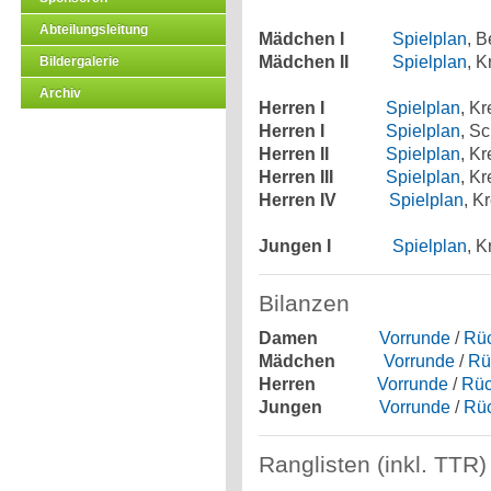
Abteilungsleitung
Mädchen I
Spielplan
, 
Mädchen II
Spielplan
, K
Bildergalerie
Archiv
Herren I
Spielplan
, K
Herren I
Spielplan
, S
Herren II
Spielplan
, K
Herren III
Spielplan
, K
Herren IV
Spielplan
, K
Jungen I
Spielplan
, K
Bilanzen
Damen
Vorrunde
/
Rü
Mädchen
Vorrunde
/
Rü
Herren
Vorrunde
/
Rüc
Jungen
Vorrunde
/
Rü
Ranglisten (inkl. TTR)