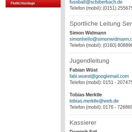
fussball@scbiberbach.de
Flutlichtanlage
Telefon (mobil): (0151) 2556
Sportliche Leitung Se
Simon Widmann
simonhello@simonwidmann.
Telefon (mobil): (0160) 80889
Jugendleitung
Fabian Wüst
fabi.wuest@googlemail.com
Telefon (mobil): 0151 - 2074
Tobias Merktle
tobias.merktle@web.de
Telefon (mobil): 0176 - 7268
Kassierer
Dominik Ertl