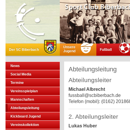
Unsere
Der SC Biberbach
Fußball
Jugend
News
Abteilungsleitung
Social Media
Abteilungsleiter
Termine
Michael Albrecht
Vereinsspielplan
fussball@scbiberbach.de
Mannschaften
Telefon (mobil): (0162) 20186
Abteilungsleitung
2. Abteilungsleiter
Kickboard Jugend
Vereinskollektion
Lukas Huber